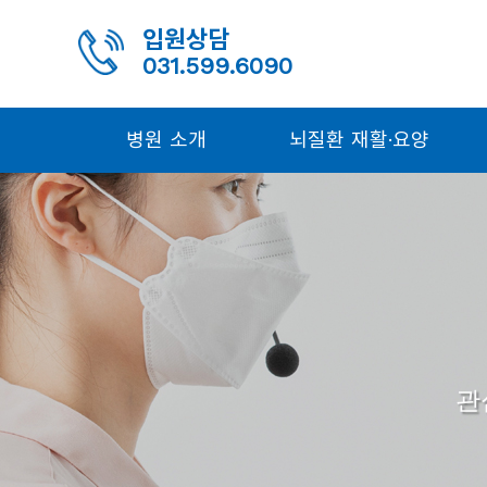
입원상담
031.599.6090
병원 소개
뇌질환 재활·요양
관