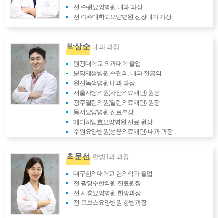
전 수원요양병원 내과 과장
전 아주대학교요양병원 신장내과 과장
박상순
내과 과장
원광대학교 의과대학 졸업
분당제생병원 수련의, 내과 전공의
원진녹색병원 내과 과장
서울사랑의원(자산의료재단) 원장
광주열린의원(열린의료재단) 원장
동서요양병원 진료부장
메디하임효요양병원 진료 원장
수원요양병원(성웅의료재단) 내과 과장
최문선
한방1과 과장
대구한의대학교 한의학과 졸업
전 광명수한의원 진료원장
전 시흥요양병원 한방과장
전 포브스요양병원 한방과장