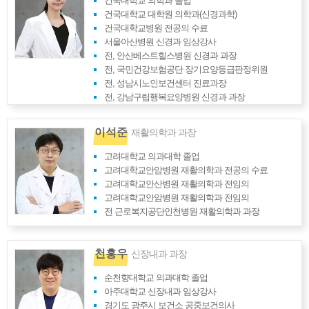
건국대학교 의학과 졸업
건국대학교 대학원 의학과(신경과학)
건국대학교병원 전공의 수료
서울아산병원 신경과 임상강사
전, 안산베스트힐스병원 신경과 과장
전, 국민건강보험공단 장기요양등급판정위원
전, 성남시노인보건센터 진료과장
전, 강남구립행복요양병원 신경과 과장
이석준
재활의학과 과장
고려대학교 의과대학 졸업
고려대학교안암병원 재활의학과 전공의 수료
고려대학교안산병원 재활의학과 전임의
고려대학교안암병원 재활의학과 전임의
전 근로복지공단인천병원 재활의학과 과장
천홍우
신장내과 과장
순천향대학교 의과대학 졸업
아주대학교 신장내과 임상강사
경기도 광주시 보건소 공중보건의사