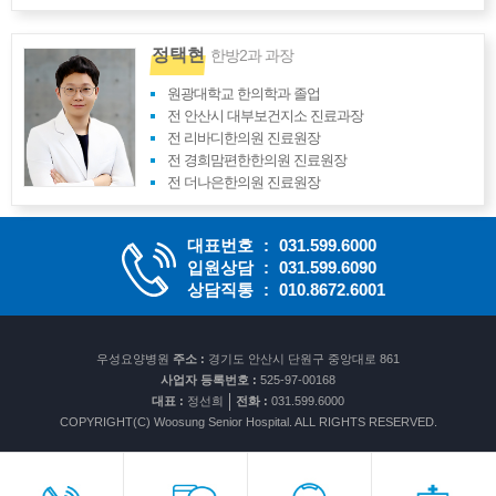
정택현
한방2과 과장
원광대학교 한의학과 졸업
전 안산시 대부보건지소 진료과장
전 리바디한의원 진료원장
전 경희맘편한한의원 진료원장
전 더나은한의원 진료원장
대표번호
:
031.599.6000
입원상담
:
031.599.6090
상담직통
:
010.8672.6001
우성요양병원
주소 :
경기도 안산시 단원구 중앙대로 861
사업자 등록번호 :
525-97-00168
대표 :
정선희
전화 :
031.599.6000
COPYRIGHT(C) Woosung Senior Hospital. ALL RIGHTS RESERVED.