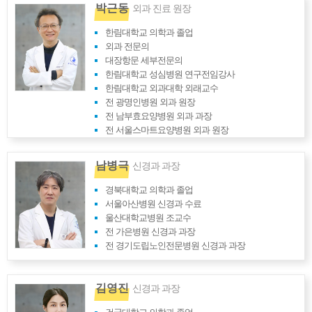
박근동
외과 진료 원장
한림대학교 의학과 졸업
외과 전문의
대장항문 세부전문의
한림대학교 성심병원 연구전임강사
한림대학교 외과대학 외래교수
전 광명인병원 외과 원장
전 남부효요양병원 외과 과장
전 서울스마트요양병원 외과 원장
남병극
신경과 과장
경북대학교 의학과 졸업
서울아산병원 신경과 수료
울산대학교병원 조교수
전 가은병원 신경과 과장
전 경기도립노인전문병원 신경과 과장
김영진
신경과 과장