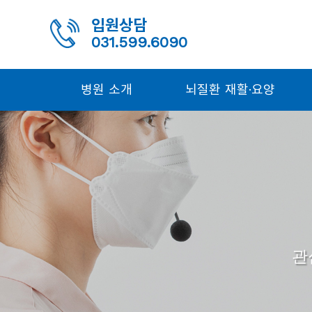
입원상담
031.599.6090
병원 소개
뇌질환 재활·요양
관