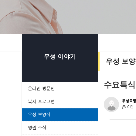
우성 이야기
우성 보
수요특식
온라인 병문안
우성요
복지 프로그램
0건
우성 보양식
병원 소식