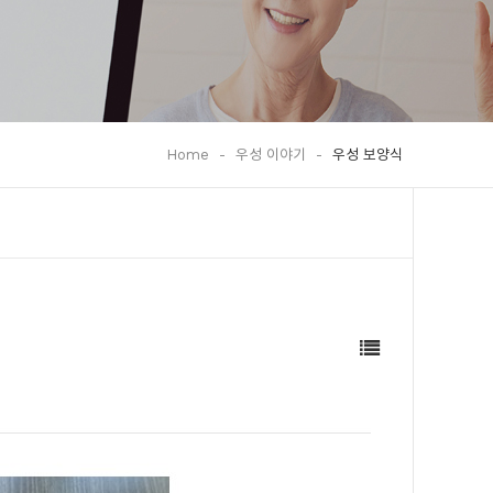
Home
-
우성 이야기
-
우성 보양식