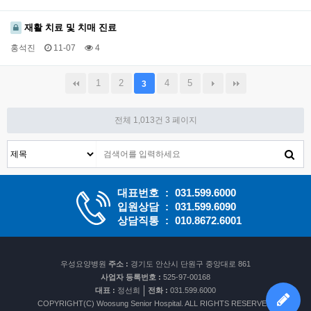
재활 치료 및 치매 진료
홍석진
11-07
4
1
2
4
5
3
전체 1,013건
3 페이지
대표번호
:
031.599.6000
입원상담
:
031.599.6090
상담직통
:
010.8672.6001
우성요양병원
주소 :
경기도 안산시 단원구 중앙대로 861
사업자 등록번호 :
525-97-00168
대표 :
정선희
전화 :
031.599.6000
COPYRIGHT(C) Woosung Senior Hospital. ALL RIGHTS RESERVED.