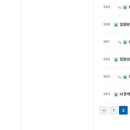
989
988
입원문
987
986
입원상
985
984
뇌경색
다음
맨끝
1
2