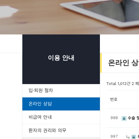
이용 안내
온라인 
Total 1,013건
2 
입·퇴원 절차
번호
온라인 상담
비급여 안내
998
수술 및
환자의 권리와 의무
997