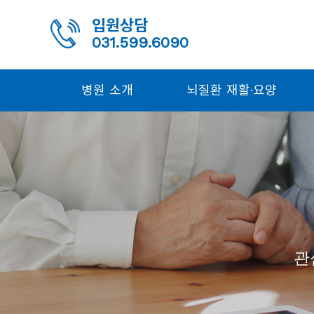
입원상담
031.599.6090
병원 소개
뇌질환 재활·요양
관