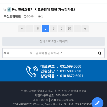
Re: 인공호흡기 치료중인데 입원 가능한가요?
우성요양병원
06-04
1
6
8
9
10
7
전체 1,014건
7 페이지
대표번호
:
031.599.6000
입원상담
:
031.599.6090
상담직통
:
010.8672.6001
우성요양병원
주소 :
경기도 안산시 단원구 중앙대로 861
사업자 등록번호 :
525-97-00168
대표 :
정선희
전화 :
031.599.6000
COPYRIGHT(C) Woosung Senior Hospital. ALL RIGHTS RESERVED.