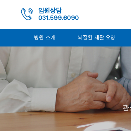
입원상담
031.599.6090
병원 소개
뇌질환 재활·요양
관