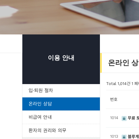
이용 안내
온라인 
Total 1,014건
1 
입·퇴원 절차
번호
온라인 상담
비급여 안내
1014
무료 ᄐ
환자의 권리와 의무
1013
블루게