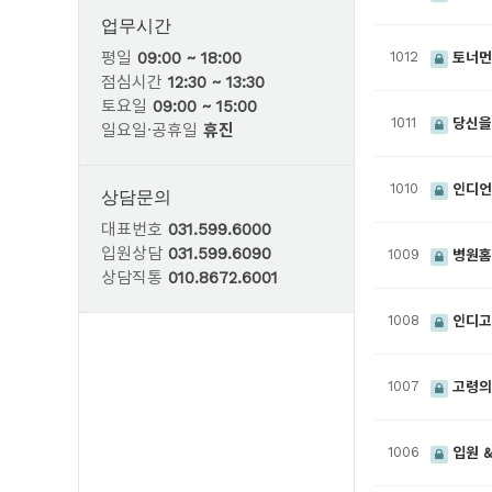
업무시간
평일
09:00 ~ 18:00
1012
토너머
점심시간
12:30 ~ 13:30
토요일
09:00 ~ 15:00
1011
당신ᄋ
일요일·공휴일
휴진
1010
인디어
상담문의
대표번호
031.599.6000
입원상담
031.599.6090
1009
병원홈
상담직통
010.8672.6001
1008
인디­
1007
고령의
1006
입원 