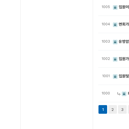
1005
입원이
1004
면회가
1003
유방암
1002
입원가
1001
입원및
1000
다음
맨끝
2
3
1